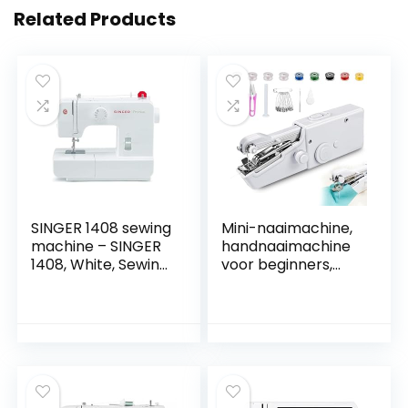
Related Products
SINGER 1408 sewing
Mini-naaimachine,
machine – SINGER
handnaaimachine
1408, White, Sewing,
voor beginners,
4 Step, Variable
kleine naaimachine
voor stoffen,
kleding, thuis en op
reis –
handnaaimachines,
handnaaimachine
UK, naaiaccessoires