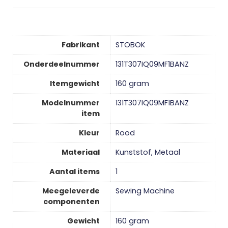
Fabrikant
‎STOBOK
Onderdeelnummer
‎131T307IQ09MF1BANZ
Itemgewicht
‎160 gram
Modelnummer
‎131T307IQ09MF1BANZ
item
Kleur
‎Rood
Materiaal
‎Kunststof, Metaal
Aantal items
‎1
Meegeleverde
‎Sewing Machine
componenten
Gewicht
‎160 gram