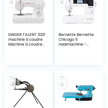
– perfect voor
kleding en
gordijnen
SINGER TALENT 3321
Bernette Bernette
machine à coudre
Chicago 5
Machine à coudre
naaimachine –
semi-automatique
Swiss Design – Quilt
Electrique
en Patwork