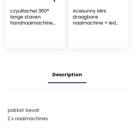
czyuRachel 360°
Acesunny Mini
lange staven
draagbare
handnaaimachine,
naaimachine + led-
schoenmaker
licht elektrische
naaimachine,
beginners
schoenreparatie,
handnaaimachine
metaal, zadelaar,
steek
speciale
tafelnaaimachine
naaimachine voor
vrije arm super
schoenmakers,
utility steek
leer,
naaimachine mini
Description
schoenmakers,
blauw
leren naaimachine
pakket bevat
2 x naaimachines