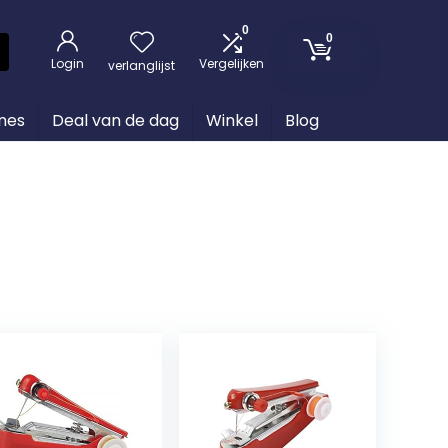
0
0
Login
Vergelijken
verlanglijst
nes
Deal van de dag
Winkel
Blog