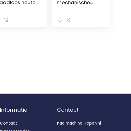
aadloos houten
mechanische
uk handmatig
naaimachine met
aien
sterke motor,
andnaaimachin
bijzonder geschikt
voor leer en jeans,
aaldenmachine
met led-naailicht
ni-naaiset
en veel
aadloze
accessoires
aimachine
ndleiding
eine
aimachine
izen rood
Informatie
Contact
Contact
naaimachine-kopen.nl