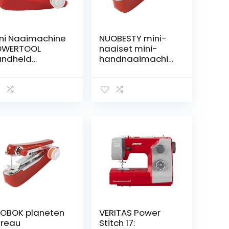
ni Naaimachine
NUOBESTY mini-
OWERTOOL
naaiset mini-
andheld
handnaaimachin
aaimachine
e
ein Compact
Zweetbestendig
raagbare
handmatig
andmatige
naaien
aaimachine
naaldenmachine
or
draagbare
of/Weefsel,
naaimachine
eding, Kids
draadloze
ek, Thuis Reizen
naaimachine
bruik,
handleiding
mbachten
kleine
naaimachine
reizen rood
OBOK planeten
VERITAS Power
reau
Stitch 17: