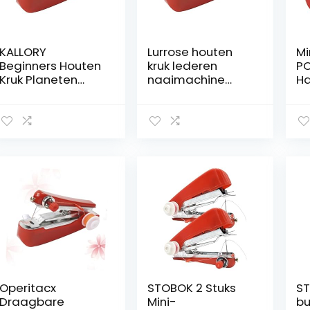
KALLORY
Lurrose houten
Mi
Beginners Houten
kruk lederen
P
Kruk Planeten
naaimachine
H
Bureau Mini
bruiloft washi-
N
Naaisetje Kids
tape mini-
Kl
Naaimachine
naaimachine
D
Draadloze
naaldenmachine
H
Naaimachine
handnaaimachin
N
Naaitafels Voor
e draagbare
vo
Naaimachines
naaimachine
St
Zweetbestendig
mini-naaiset zak-
Kl
Hand
naaidoosje reizen
Do
Naaimachine
rood
Ge
Handleiding
A
Reizen
Operitacx
STOBOK 2 Stuks
ST
Draagbare
Mini-
bu