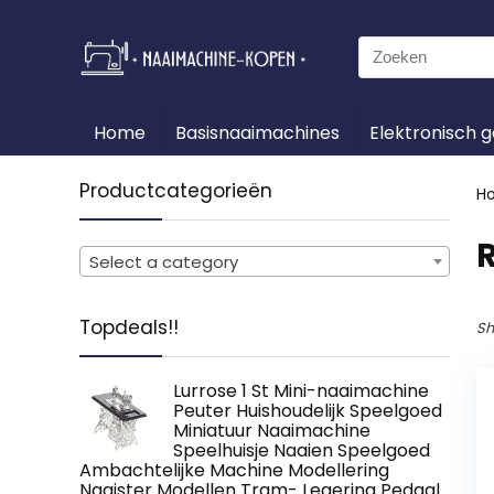
Search
for:
Home
Basisnaaimachines
Elektronisch 
Productcategorieën
H
‎
Select a category
Topdeals!!
Sh
Lurrose 1 St Mini-naaimachine
Peuter Huishoudelijk Speelgoed
Miniatuur Naaimachine
Speelhuisje Naaien Speelgoed
Ambachtelijke Machine Modellering
Naaister Modellen Tram- Legering Pedaal