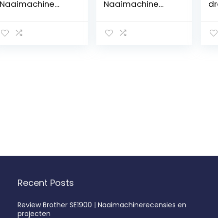
Naaimachine
Naaimachine
dr
Mini-
Draadloze
kr
Naaimachine
Naaimachine
na
Zweetbestendig
Naaimachine
h
Draadloos
Voor Beginners
e
Naaien
Naaibenodigdhe
n
Naaimachines
den Snelle
mi
Voor Thuis
Naaimachine
dr
Naaimachine
Ambachten
na
Voor Kinderen
Handleiding
ha
Mini-Naaiset
Kleine
kl
Handnaaimachin
Naaimachine
na
e Voor
Reizen Metaal
re
Buitenreizen
Huishouden
Recent Posts
Review Brother SE1900 | Naaimachinerecensies en
projecten