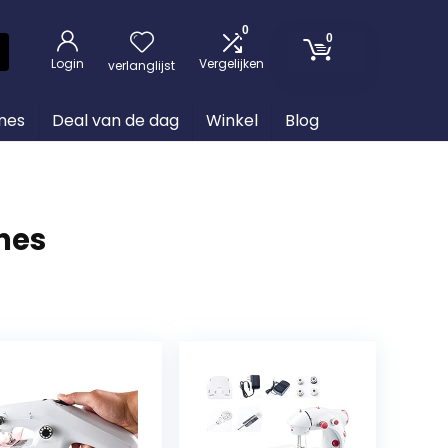
0
0
Login
Vergelijken
verlanglijst
nes
Deal van de dag
Winkel
Blog
nes