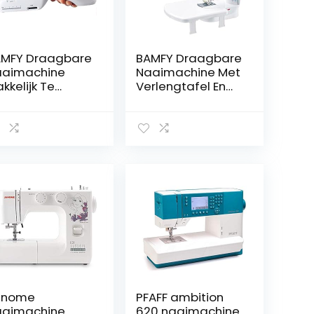
MFY Draagbare
BAMFY Draagbare
aaimachine
Naaimachine Met
kkelijk Te
Verlengtafel En
bruiken
Licht,
andnaaimachin
Professioneel
for Thuis Reizen
Naaigereedscha
e-Het-Zelf
p,
bacht Kleren
Handnaaimachin
of Stiksels
e Makkelijk Te
efhebbers
Besturen for
olor : Wit)
Beginners (Color :
Red)
anome
PFAFF ambition
aaimachine
620 naaimachine