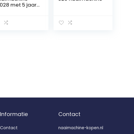
1028 met 5 jaar
rantie
Informatie
Contact
Contact
naaimachine-kopen.nl