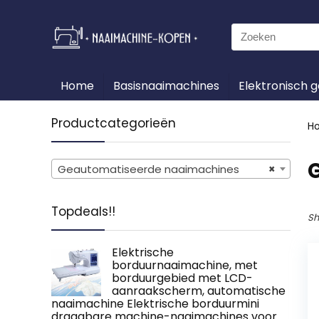
Search
for:
Home
Basisnaaimachines
Elektronisch 
Productcategorieën
H
Geautomatiseerde naaimachines
×
Topdeals!!
Sh
Elektrische
borduurnaaimachine, met
borduurgebied met LCD-
aanraakscherm, automatische
naaimachine Elektrische borduurmini
draagbare machine-naaimachines voor