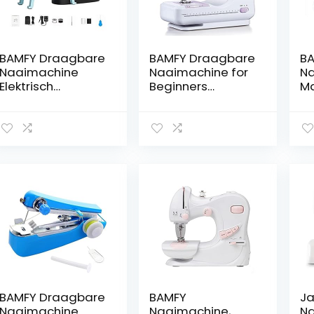
BAMFY Draagbare
BAMFY Draagbare
BA
Naaimachine
Naaimachine for
N
Elektrisch
Beginners
Ma
Praktisch
Handmatige
Ge
Naaigereedscha
Naaimachine Met
H
p Met
Voetpedaal
e 
Verlengtafel En
Handnaaimachin
Do
Handnaaimachin
e for Lap Kleding
Am
e Accessoires
Accessoires
St
(Color : Blue)
Li
(C
BAMFY Draagbare
BAMFY
J
Naaimachine
Naaimachine,
N