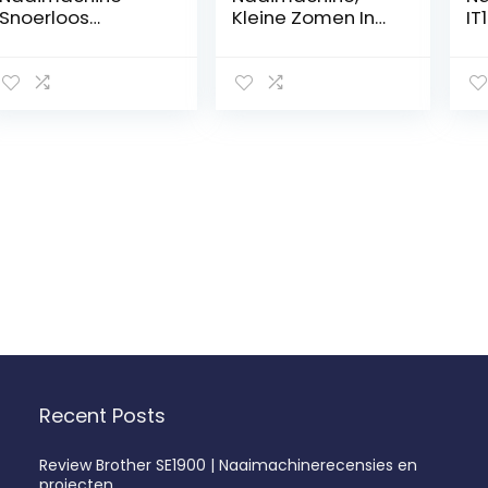
Snoerloos
Kleine Zomen In
IT
Handbediend
De Hand
ga
Elektrisch
Gehouden
Handnaaimachin
Draagbare
e for Stof En
Naaimachine Snel
Kleding, Thuis Reis
Repareren En
Doe-Het-Zelf
Steek Ambachten
Ambachten
Gebruik (Color :
Blue)
Recent Posts
Review Brother SE1900 | Naaimachinerecensies en
projecten