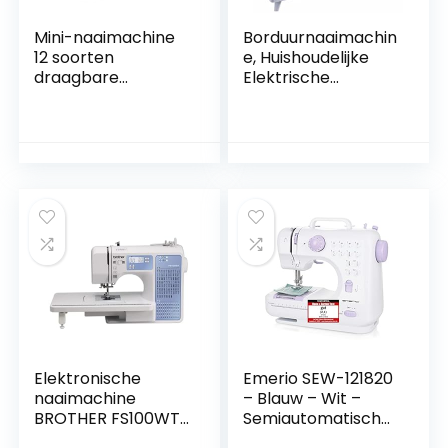
Mini-naaimachine
Borduurnaaimachin
12 soorten
e, Huishoudelijke
draagbare
Elektrische
huishoudelijke
Borduurmachine
naaimachine van
158 Ingebouwde
steeknaaien,
Patronen, Met 210
dubbele draad,
Ingebouwde
elektrische
Letters En 30
handnaaimachineki
Patroonranden,
t Gereedschap for
Voor Huisdecoratie,
thuis/reizen DIY-
Kleding,
kleding (Size : Blue)
Ambachten
Elektronische
Emerio SEW-121820
naaimachine
– Blauw – Wit –
BROTHER FS100WT
Semiautomatische
– 100 pts
naaimachine –