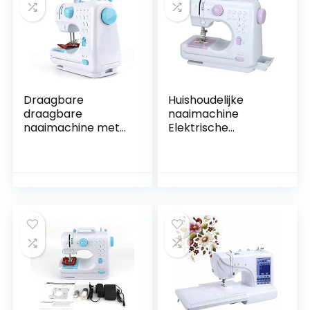
Draagbare
Huishoudelijke
draagbare
naaimachine
naaimachine met
Elektrische
naaiaccessoires,
naaimachine, kleine
multifunctionele
naaimachine met
naaimachine
aanschuiftafel en 12
Lichtgewicht for
ingebouwde
beginners
steken, draagbare
Kledinggordijnen
naai-apparaatset
DIY Home Travel, 12
Kinderen Dames
ingebouwde steken
Cadeau for
(Size : Blue)
thuis/reizen DIY-
kleding (Size