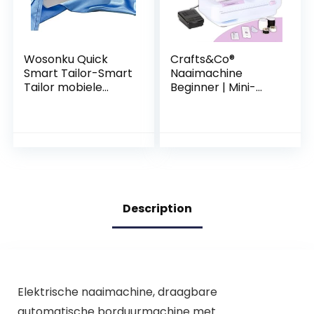
wit
Wosonku Quick
Crafts&Co®
Smart Tailor-Smart
Naaimachine
Tailor mobiele
Beginner | Mini-
telefoon steek mini
Naaimachine met
hand naaimachine
12 Ingebouwde
handheld
Steken | Elektrische
Overlockmachine
Borduurmachine |
Naaimachine
Beginner Werkt op
batterijen of via
Description
Adapter | Wit-
Paars
Elektrische naaimachine, draagbare
automatische borduurmachine met