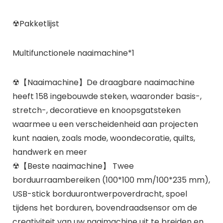
☢Pakketlijst
Multifunctionele naaimachine*1
☢【Naaimachine】De draagbare naaimachine
heeft 158 ingebouwde steken, waaronder basis-,
stretch-, decoratieve en knoopsgatsteken
waarmee u een verscheidenheid aan projecten
kunt naaien, zoals mode, woondecoratie, quilts,
handwerk en meer
☢【Beste naaimachine】 Twee
borduurraambereiken (100*100 mm/100*235 mm),
USB-stick borduurontwerpoverdracht, spoel
tijdens het borduren, bovendraadsensor om de
creativiteit van uw naaimachine uit te breiden en