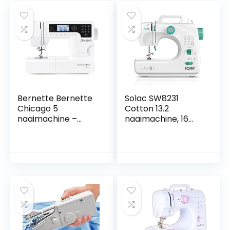
Bernette Bernette
Solac SW8231
Chicago 5
Cotton 13.2
naaimachine –
naaimachine, 16
Swiss Design – Quilt
steken,
en Patwork
automatische
knoopsgaten, 4
standen, vrije arm,
verticaal
belastingssysteem,
werking met en
zonder pedaal,
draaggreep, 2
spoelen, 2 naalden,