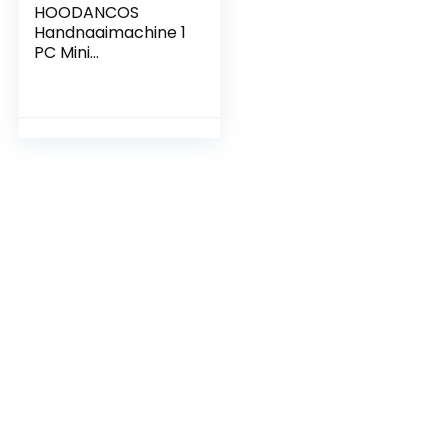
HOODANCOS
Handnaaimachine 1
PC Mini
Handmatige
Naaimachine
Handnaaimachine
Draagbare
Naainietmachine
Gemakkelijk Voor
Op Reis
Thuiskantoor
Autogebruik Snelle
Reparatietool