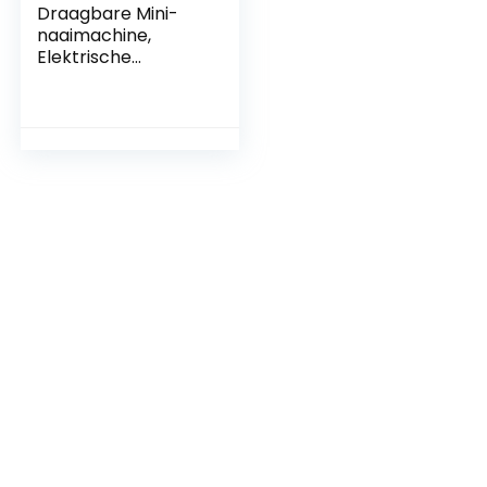
Draagbare Mini-
naaimachine,
Elektrische
Handmachine,
Draagbare Naai-
apparaatset,
Hittebestendig
Naaiapparaat,
Mini-naaimachine,
Handnaaimachine,
Naaiset Voor
Reizen, Beginners,
Doe-het-zelf