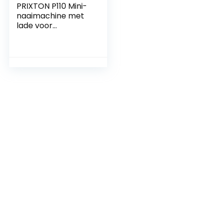
PRIXTON P110 Mini-
naaimachine met
lade voor
accessoires,
geïntegreerde
lamp en 12
verschillende
steeksoorten,
inclusief pedaal,
afmetingen 26 x 25
x 11,5 cm, blauw