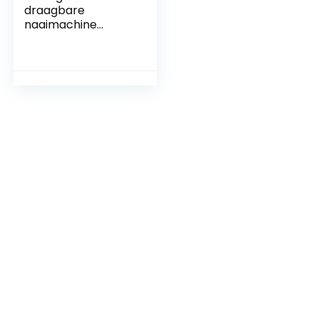
draagbare
naaimachine
Snijder Voetpedaal
Rechte lijn
Handtafel Twee
draads elektrische
wikkeling