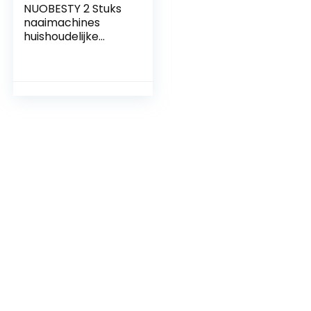
NUOBESTY 2 Stuks
naaimachines
huishoudelijke
naaimachine
handnaaimachine
naaldenmachine
reparatie machine
naai gereedschap
bedrade naaien
gereedschap
naaibenodigdhede
n suite