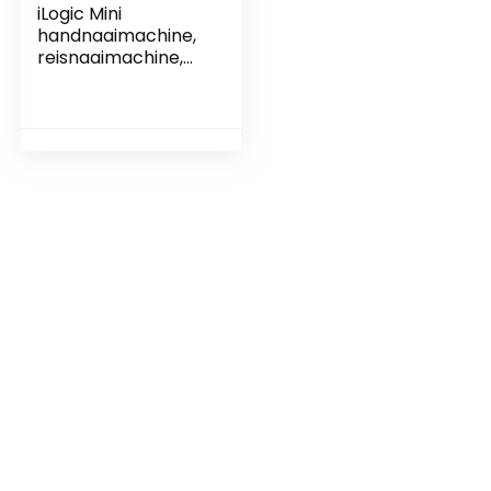
iLogic Mini
handnaaimachine,
reisnaaimachine,
elektrische mini-
naaimachine,
reisset plus garen
eenvoudig te
bedienen en snel te
naaien, handige
elektrische
naaimachine voor
thuis Zanger Stitch
Sew Quick