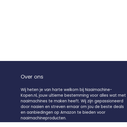
Over ons
Wij heten je van harte welkom bij Naaimachine-
Kopen.nl, jouw ultieme bestemming voor alles wat met
naaimachines te maken heeft. Wij zijn gepassioneerd
door naaien en streven ernaar om jou de beste deals
en aanbiedingen op Amazon te bieden voor
naaimachineproducten.