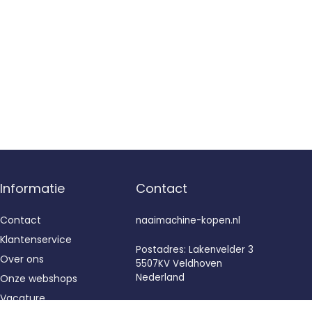
Informatie
Contact
Contact
naaimachine-kopen.nl
Klantenservice
Postadres: Lakenvelder 3
Over ons
5507KV Veldhoven
Nederland
Onze webshops
Vacature
KVK: 88360687