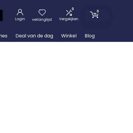
0
0
Login
Vergelijken
verlanglijst
nes
Deal van de dag
Winkel
Blog