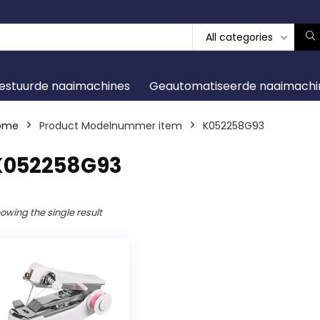
All categories
gestuurde naaimachines
Geautomatiseerde naaimachi
ome
Product Modelnummer item
‎K052258G93
‎K052258G93
owing the single result