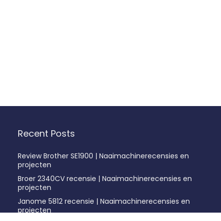
Recent Posts
Review Brother SE1900 | Naaimachinerecensies en
projecten
Broer 2340CV recensie | Naaimachinerecensies en
projecten
Janome 5812 recensie | Naaimachinerecensies en
projecten