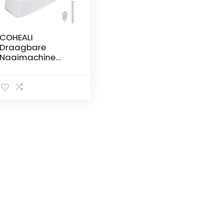
COHEALI
Draagbare
Naaimachine
Draagbare Mini-
Naaimachine DIY
Stoffen Kleding
Naaimachine