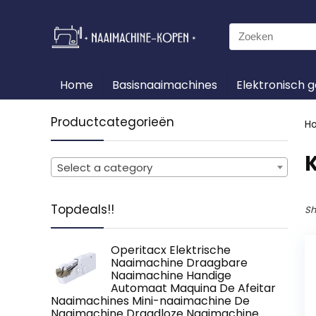
Search
for:
Home
Basisnaaimachines
Elektronisch 
Productcategorieën
H
Select a category
Topdeals!!
Sh
Operitacx Elektrische
Naaimachine Draagbare
Naaimachine Handige
Automaat Maquina De Afeitar
Naaimachines Mini-naaimachine De
Naaimachine Draadloze Naaimachine