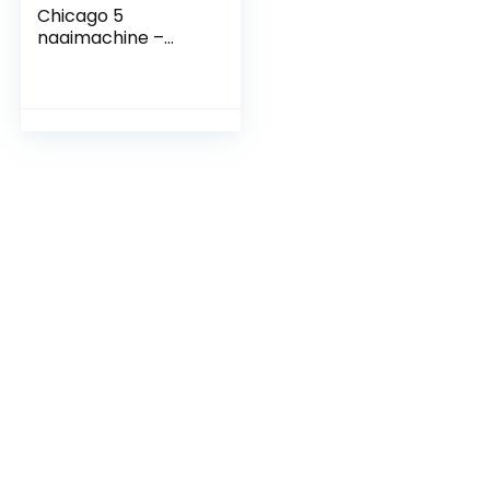
Chicago 5
naaimachine –
Swiss Design – Quilt
en Patwork