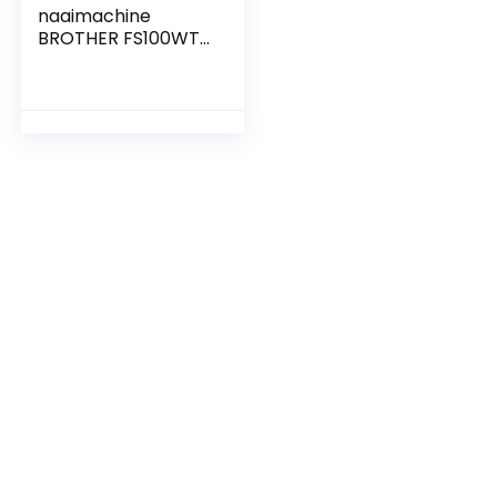
naaimachine
BROTHER FS100WT
– 100 pts