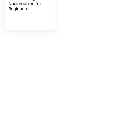
Naaimachine for
Beginners
Handmatige
Naaimachine Met
Voetpedaal
Handnaaimachine
for Lap Kleding
Accessoires