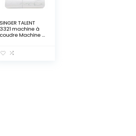
SINGER TALENT
3321 machine à
coudre Machine à
coudre semi-
automatique
Electrique