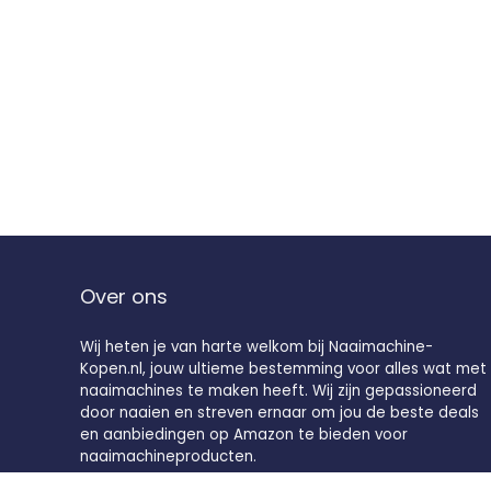
Over ons
Wij heten je van harte welkom bij Naaimachine-
Kopen.nl, jouw ultieme bestemming voor alles wat met
naaimachines te maken heeft. Wij zijn gepassioneerd
door naaien en streven ernaar om jou de beste deals
en aanbiedingen op Amazon te bieden voor
naaimachineproducten.