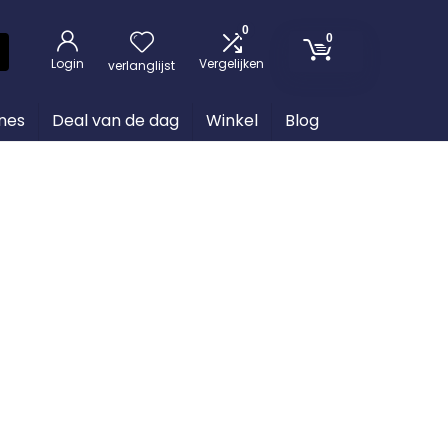
0
0
Login
Vergelijken
verlanglijst
nes
Deal van de dag
Winkel
Blog