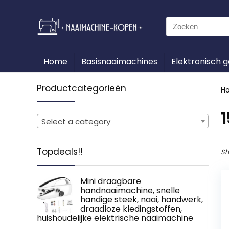
Search
for:
Home
Basisnaaimachines
Elektronisch 
Productcategorieën
H
‎
Select a category
Topdeals!!
Sh
Mini draagbare
handnaaimachine, snelle
handige steek, naai, handwerk,
draadloze kledingstoffen,
huishoudelijke elektrische naaimachine