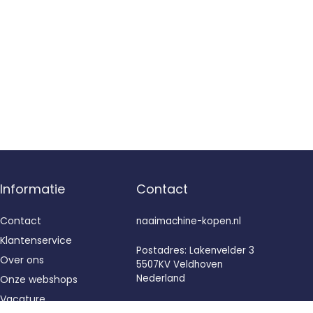
Informatie
Contact
Contact
naaimachine-kopen.nl
Klantenservice
Postadres: Lakenvelder 3
Over ons
5507KV Veldhoven
Nederland
Onze webshops
Vacature
KVK: 88360687