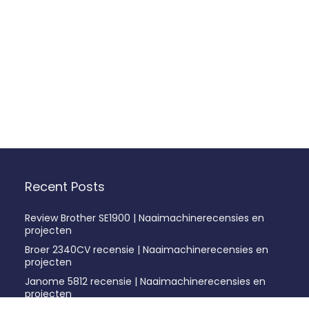
Recent Posts
Review Brother SE1900 | Naaimachinerecensies en
projecten
Broer 2340CV recensie | Naaimachinerecensies en
projecten
Janome 5812 recensie | Naaimachinerecensies en
projecten