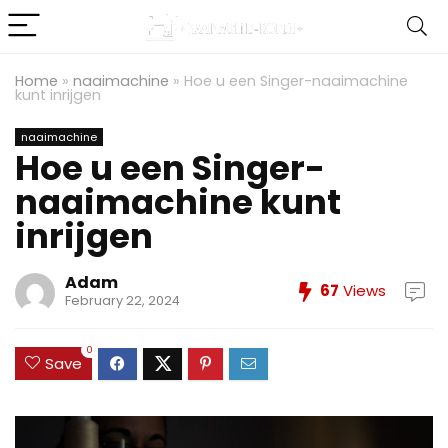
Home
»
naaimachine
»
Hoe u een Singer-naaimachine
kunt inrijgen
naaimachine
Hoe u een Singer-
naaimachine kunt
inrijgen
Adam
67
Views
February 22, 2024
0
Save