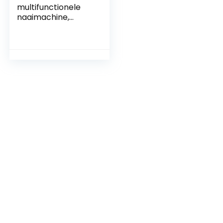
multifunctionele
naaimachine,
huishoudelijke
naaimachine,
elektrische
naaimachine,
draagbare
naaimachine,
dubbele lijn, twee
snelheden
omgekeerde steek,
pedaal, kleine
tafellamp,)