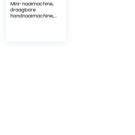
Mini-naaimachine,
draagbare
handnaaimachine,
lichtgewicht
elektrisch naai-
apparaat,
veelzijdige naai-
apparaatset,
hittebestendig
naai-apparaat,
naaisetje voor
beginners DIY-
wijzigingen
ambachten