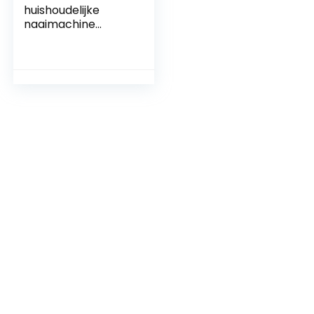
huishoudelijke
naaimachine
Naaimachine
Handwerk
Reparatie Kleding
Huisreparatie
Handgereedschap