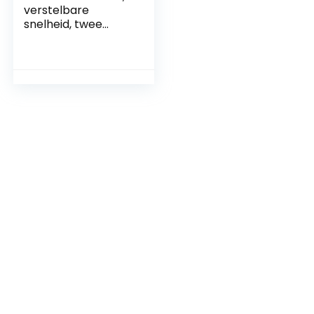
verstelbare
snelheid, twee
draads, draagbare
elektrische
huishoudelijke
naaimachines met
snijvoetpedaal