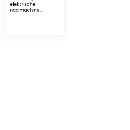
elektrische
naaimachine
Huishoudelijke
draagbare kleine
naaimachine Twee
snelheden
aanpassing met
draadtrimmer