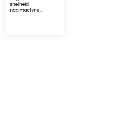
snelheid
naaimachine
Huishoudelijke
krachtige
multifunctionele
dikke desktop
naaiwagen