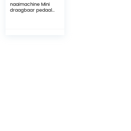
naaimachine Mini
draagbaar pedaal
Multifunctioneel 16
steken met
nachtlampje
Handgemaakte DIY