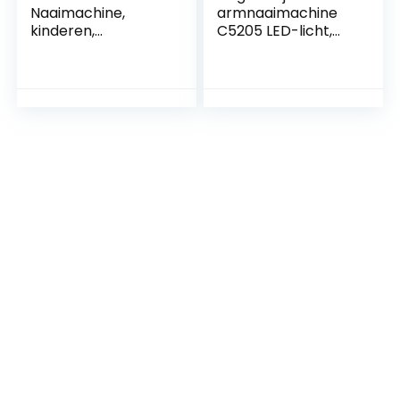
Naaimachine,
armnaaimachine
kinderen,
C5205 LED-licht,
beginners,
met display, met
mogelijke
aanschuiftafel wit,
batterijwerking
rood
voor onderweg,
wit/lila, klein